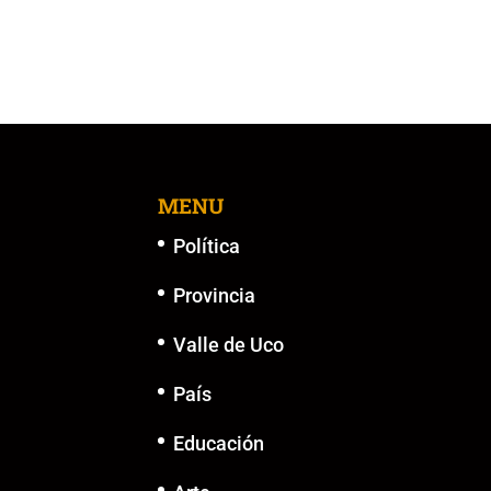
o
p
k
er
k
MENU
Política
Provincia
Valle de Uco
País
Educación