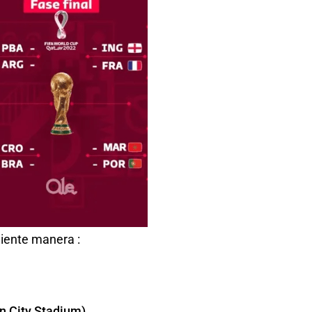
uiente manera :
on City Stadium)