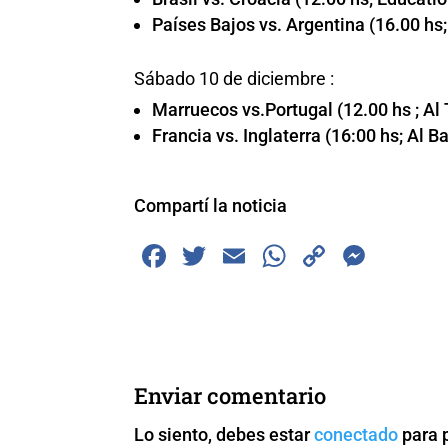
Países Bajos vs. Argentina (16.00 hs
Sábado 10 de diciembre :
Marruecos vs.Portugal (12.00 hs ; 
Francia vs. Inglaterra (16:00 hs; Al 
Compartí la noticia
F
T
E
W
C
M
a
wi
m
h
o
e
c
tt
ai
at
p
ss
e
er
l
s
y
e
b
A
Li
n
Enviar comentario
o
p
n
g
Lo siento, debes estar
conectado
para 