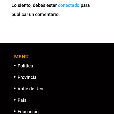
o
p
n
g
Lo siento, debes estar
conectado
para
o
p
k
er
publicar un comentario.
k
MENU
Política
Provincia
Valle de Uco
País
Educación