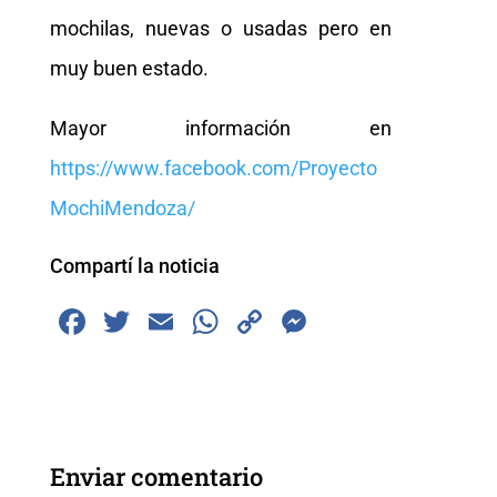
mochilas, nuevas o usadas pero en
muy buen estado.
Mayor información en
https://www.facebook.com/Proyecto
MochiMendoza/
Compartí la noticia
F
T
E
W
C
M
a
wi
m
h
o
e
c
tt
ai
at
p
ss
e
er
l
s
y
e
b
A
Li
n
Enviar comentario