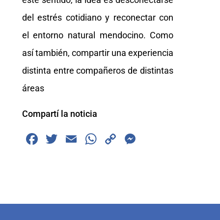
del estrés cotidiano y reconectar con
el entorno natural mendocino. Como
así también, compartir una experiencia
distinta entre compañeros de distintas
áreas
Compartí la noticia
F
T
E
W
C
M
a
wi
m
h
o
e
c
tt
ai
at
p
ss
e
er
l
s
y
e
b
A
Li
n
o
p
n
g