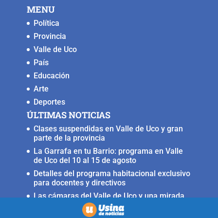
MENU
o
p
k
er
Política
k
Provincia
Valle de Uco
País
Educación
Arte
Deportes
ÚLTIMAS NOTICIAS
Clases suspendidas en Valle de Uco y gran
parte de la provincia
La Garrafa en tu Barrio: programa en Valle
de Uco del 10 al 15 de agosto
Detalles del programa habitacional exclusivo
para docentes y directivos
Las cámaras del Valle de Uco y una mirada
crítica sobre la crisis con Brasil