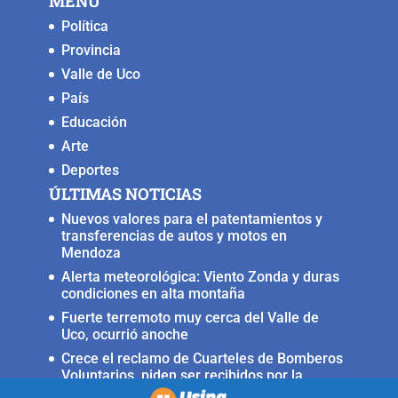
MENU
o
p
k
er
Política
k
Provincia
Valle de Uco
País
Educación
Arte
Deportes
ÚLTIMAS NOTICIAS
Nuevos valores para el patentamientos y
transferencias de autos y motos en
Mendoza
Alerta meteorológica: Viento Zonda y duras
condiciones en alta montaña
Fuerte terremoto muy cerca del Valle de
Uco, ocurrió anoche
Crece el reclamo de Cuarteles de Bomberos
Voluntarios, piden ser recibidos por la
ministra Rus