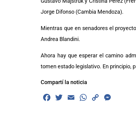
Gustavo Majstruk y Cristina Pérez (Fren
Jorge Difonso (Cambia Mendoza).
Mientras que en senadores el proyecto
Andrea Blandini.
Ahora hay que esperar el camino admi
tomen estado legislativo. En principio, p
Compartí la noticia
F
T
E
W
C
M
a
wi
m
h
o
e
c
tt
ai
at
p
ss
e
er
l
s
y
e