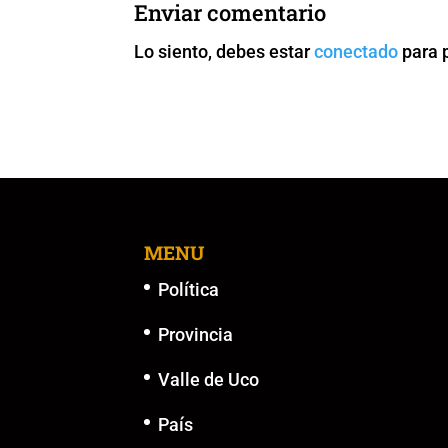
b
A
Li
n
Enviar comentario
o
p
n
g
Lo siento, debes estar
conectado
para 
o
p
k
er
k
MENU
Política
Provincia
Valle de Uco
País