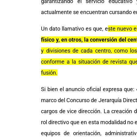
garantizando el servicio educativo
actualmente se encuentran cursando e
Un dato llamativo es que, e
ste nuevo 
físico y, en otros, la conversión del c
y divisiones de cada centro, como lo
conforme a la situación de revista q
fusión.
Si bien el anuncio oficial expresa que
marco del Concurso de Jerarquía Directi
cargos de vice dirección. La creación 
rol directivo que en esta modalidad no 
equipos de orientación, administrati