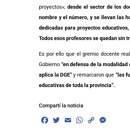
proyectos»;
desde el sector de los do
nombre y el número, y se llevan las h
dedicadas para proyectos educativos,
Todos esos profesores se quedan sin t
Es por ello que el gremio docente rea
Gobierno
“en defensa de la modalidad d
aplica la DGE”
y remarcaron que
“las f
educativas de toda la provincia”.
Compartí la noticia
F
T
E
W
C
M
a
wi
m
h
o
e