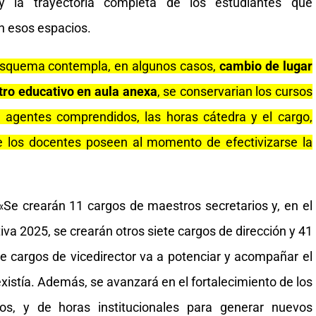
 y la trayectoria completa de los estudiantes que
n esos espacios.
esquema contempla, en algunos casos,
cambio de lugar
entro educativo en aula anexa
, se conservarian los cursos
s agentes comprendidos, las horas cátedra y el cargo,
ue los docentes poseen al momento de efectivizarse la
: «Se crearán 11 cargos de maestros secretarios y, en el
va 2025, se crearán otros siete cargos de dirección y 41
de cargos de vicedirector va a potenciar y acompañar el
existía. Además, se avanzará en el fortalecimiento de los
vos, y de horas institucionales para generar nuevos