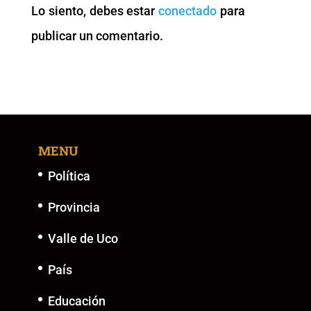
Lo siento, debes estar
conectado
para
o
p
k
er
publicar un comentario.
k
MENU
Política
Provincia
Valle de Uco
País
Educación