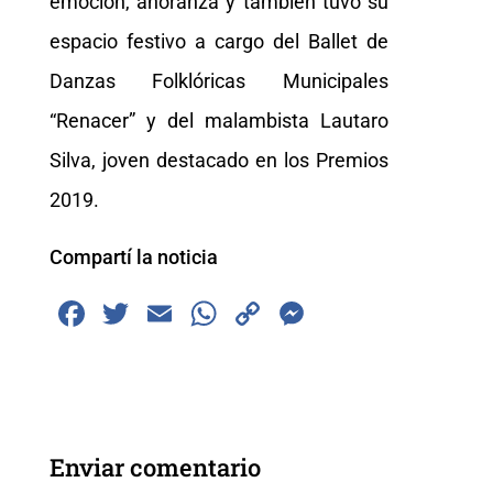
emoción, añoranza y también tuvo su
espacio festivo a cargo del Ballet de
Danzas Folklóricas Municipales
“Renacer” y del malambista Lautaro
Silva, joven destacado en los Premios
2019.
Compartí la noticia
F
T
E
W
C
M
a
wi
m
h
o
e
c
tt
ai
at
p
ss
e
er
l
s
y
e
b
A
Li
n
Enviar comentario
o
p
n
g