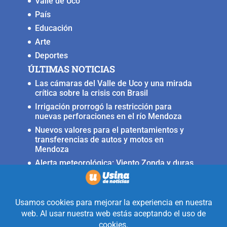
Valle de Uco
País
Educación
Arte
Deportes
ÚLTIMAS NOTICIAS
Las cámaras del Valle de Uco y una mirada
crítica sobre la crisis con Brasil
Irrigación prorrogó la restricción para
nuevas perforaciones en el río Mendoza
Nuevos valores para el patentamientos y
transferencias de autos y motos en
Mendoza
Alerta meteorológica: Viento Zonda y duras
condiciones en alta montaña
Fuerte terremoto muy cerca del Valle de
Uco, ocurrió anoche
Realizado con la mirada equidistante de
alguien a quién solo le interesa