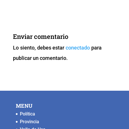
a
wi
m
h
o
e
c
tt
ai
at
p
ss
e
er
l
s
y
e
b
A
Li
n
Enviar comentario
o
p
n
g
Lo siento, debes estar
conectado
para
o
p
k
er
publicar un comentario.
k
MENU
Política
Provincia