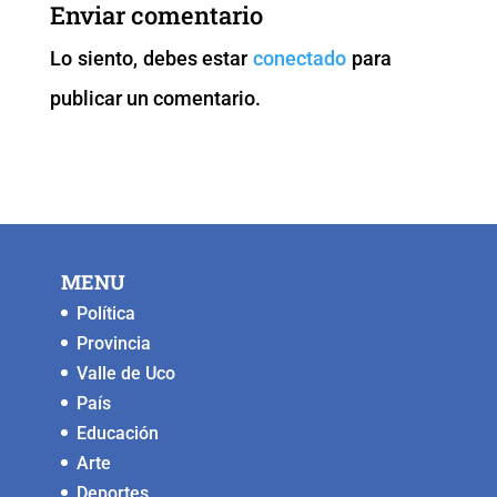
b
A
Li
n
Enviar comentario
o
p
n
g
Lo siento, debes estar
conectado
para
o
p
k
er
publicar un comentario.
k
MENU
Política
Provincia
Valle de Uco
País
Educación
Arte
Deportes