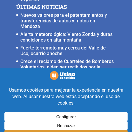
ÚLTIMAS NOTICIAS
Nuevos valores para el patentamientos y
transferencias de autos y motos en
Mendoza
Alerta meteorológica: Viento Zonda y duras
condiciones en alta montaña
Fuerte terremoto muy cerca del Valle de
Uco, ocurrió anoche
Crece el reclamo de Cuarteles de Bomberos
Voluntarios, piden ser recibidos por la
ministra Rus
Llega a San Carlos la Copa Internacional
«Pasión sin fronteras»
Realizado con la mirada equidistante de
alguien a quién solo le interesa
informar que ocurre en Valle de Uco.
Diseñado y Desarrollado por
Legion Design