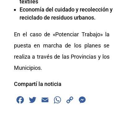
textiles
Economía del cuidado y recolección y
reciclado de residuos urbanos.
En el caso de «Potenciar Trabajo» la
puesta en marcha de los planes se
realiza a través de las Provincias y los
Municipios.
Compartí la noticia
F
T
E
W
C
M
a
wi
m
h
o
e
c
tt
ai
at
p
ss
e
er
l
s
y
e