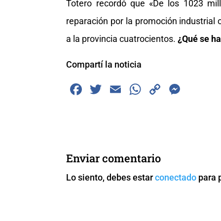
Totero recordó que «De los 1023 mi
reparación por la promoción industrial 
a la provincia cuatrocientos.
¿Qué se har
Compartí la noticia
F
T
E
W
C
M
a
wi
m
h
o
e
c
tt
ai
at
p
ss
e
er
l
s
y
e
b
A
Li
n
Enviar comentario
o
p
n
g
Lo siento, debes estar
conectado
para 
o
p
k
er
k