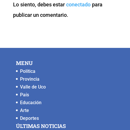
Lo siento, debes estar
conectado
para
o
p
k
er
publicar un comentario.
k
MENU
Política
Provincia
Valle de Uco
País
Educación
Arte
Deportes
ÚLTIMAS NOTICIAS