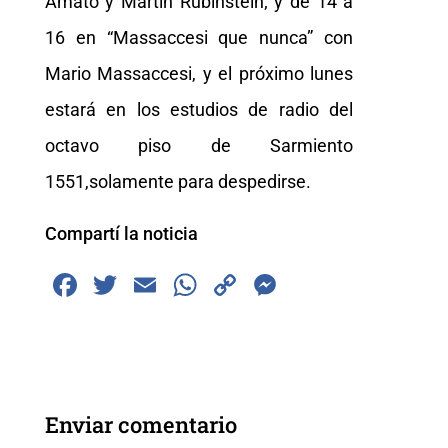
Amato y Martín Rubinstein; y de 14 a
16 en “Massaccesi que nunca” con
Mario Massaccesi, y el próximo lunes
estará en los estudios de radio del
octavo piso de Sarmiento
1551,solamente para despedirse.
Compartí la noticia
F
T
E
W
C
M
a
wi
m
h
o
e
c
tt
ai
at
p
ss
e
er
l
s
y
e
b
A
Li
n
Enviar comentario
o
p
n
g