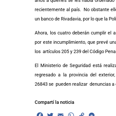
años a quienes se les había ordenado 
recientemente al país. No obstante el
un banco de Rivadavia, por lo que la Pol
Ahora, los cuatro deberán cumplir el
por este incumplimiento, que prevé u
los artículos 205 y 239 del Código Pena
El Ministerio de Seguridad está real
regresado a la provincia del exter
26843 se pueden realizar denuncias a 
Compartí la noticia
F
T
E
W
C
M