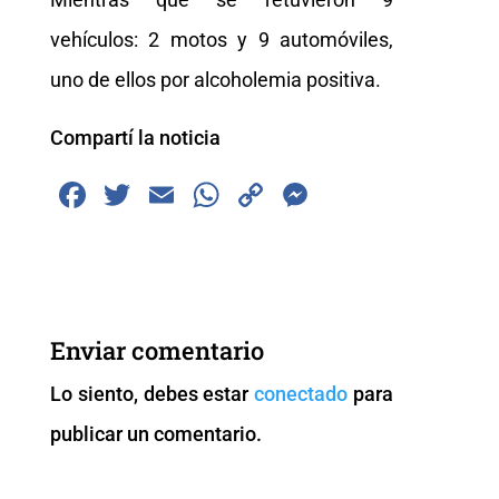
vehículos: 2 motos y 9 automóviles,
uno de ellos por alcoholemia positiva.
Compartí la noticia
F
T
E
W
C
M
a
wi
m
h
o
e
c
tt
ai
at
p
ss
e
er
l
s
y
e
b
A
Li
n
Enviar comentario
o
p
n
g
Lo siento, debes estar
conectado
para
o
p
k
er
publicar un comentario.
k