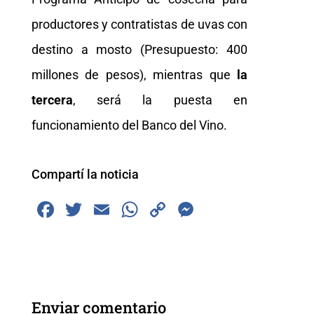
productores y contratistas de uvas con
destino a mosto (Presupuesto: 400
millones de pesos), mientras que
la
tercera
, será la puesta en
funcionamiento del Banco del Vino.
Compartí la noticia
F
T
E
W
C
M
a
wi
m
h
o
e
c
tt
ai
at
p
ss
e
er
l
s
y
e
b
A
Li
n
Enviar comentario