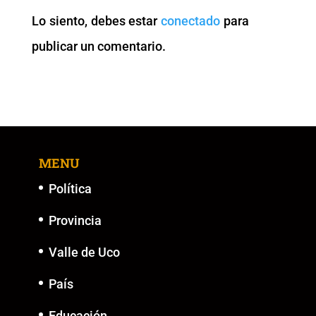
o
p
n
g
Lo siento, debes estar
conectado
para
o
p
k
er
publicar un comentario.
k
MENU
Política
Provincia
Valle de Uco
País
Educación