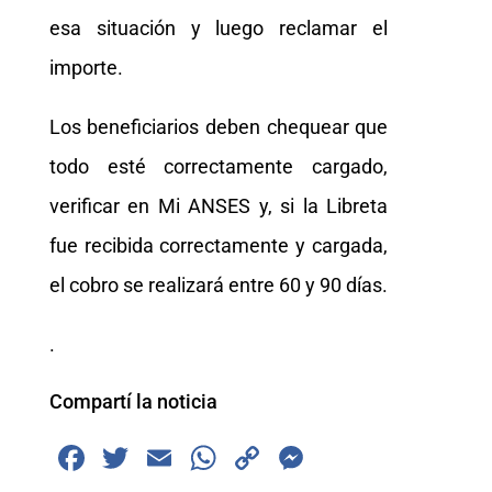
esa situación y luego reclamar el
importe.
Los beneficiarios deben chequear que
todo esté correctamente cargado,
verificar en Mi ANSES y, si la Libreta
fue recibida correctamente y cargada,
el cobro se realizará entre 60 y 90 días.
.
Compartí la noticia
F
T
E
W
C
M