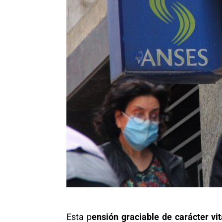
Esta p
ensión graciable de carácter vit