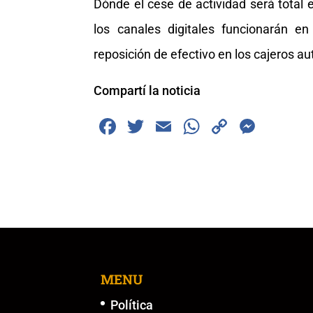
Dónde el cese de actividad será total 
los canales digitales funcionarán 
reposición de efectivo en los cajeros a
Compartí la noticia
F
T
E
W
C
M
a
wi
m
h
o
e
c
tt
ai
at
p
ss
e
er
l
s
y
e
b
A
Li
n
o
p
n
g
o
p
k
er
k
MENU
Política