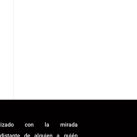
alizado con la mirada
idistante de alguien a quién