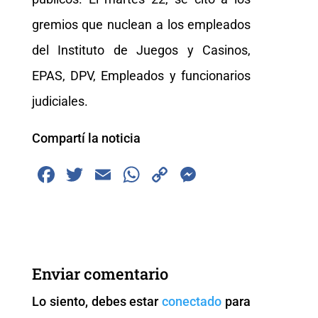
gremios que nuclean a los empleados
del Instituto de Juegos y Casinos,
EPAS, DPV, Empleados y funcionarios
judiciales.
Compartí la noticia
F
T
E
W
C
M
a
wi
m
h
o
e
c
tt
ai
at
p
ss
e
er
l
s
y
e
b
A
Li
n
Enviar comentario
o
p
n
g
Lo siento, debes estar
conectado
para
o
p
k
er