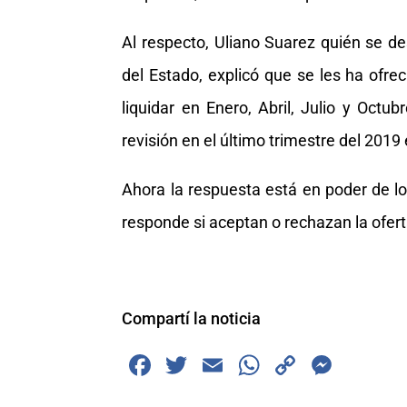
Al respecto, Uliano Suarez quién se 
del Estado, explicó que se les ha ofr
liquidar en Enero, Abril, Julio y Octu
revisión en el último trimestre del 2019
Ahora la respuesta está en poder de lo
responde si aceptan o rechazan la ofert
Compartí la noticia
F
T
E
W
C
M
a
wi
m
h
o
e