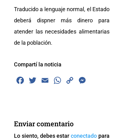
Traducido a lenguaje normal, el Estado
deberá dispner más dinero para
atender las necesidades alimentarias
de la población.
Compartí la noticia
F
T
E
W
C
M
a
wi
m
h
o
e
c
tt
ai
at
p
ss
e
er
l
s
y
e
b
A
Li
n
Enviar comentario
o
p
n
g
Lo siento, debes estar
conectado
para