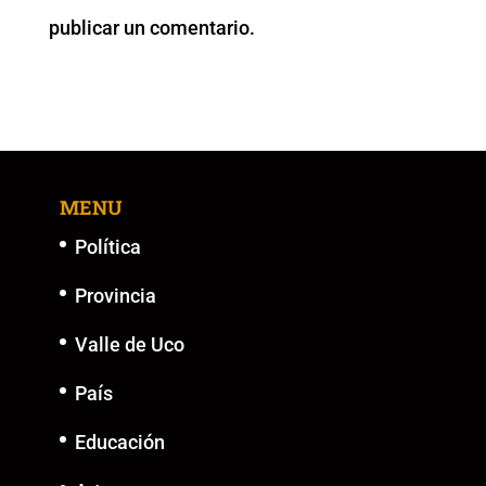
o
p
k
er
publicar un comentario.
k
MENU
Política
Provincia
Valle de Uco
País
Educación