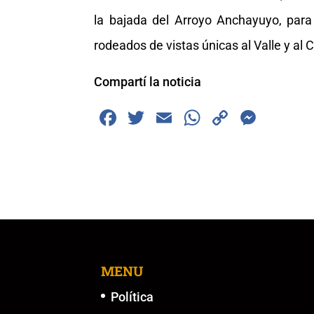
la bajada del Arroyo Anchayuyo, pa
rodeados de vistas únicas al Valle y a
Compartí la noticia
F
T
E
W
C
M
a
wi
m
h
o
e
c
tt
ai
at
p
ss
e
er
l
s
y
e
b
A
Li
n
o
p
n
g
o
p
k
er
k
MENU
Política