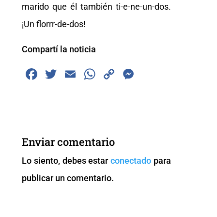
marido que él también ti-e-ne-un-dos.
¡Un florrr-de-dos!
Compartí la noticia
F
T
E
W
C
M
a
wi
m
h
o
e
c
tt
ai
at
p
ss
e
er
l
s
y
e
b
A
Li
n
Enviar comentario
o
p
n
g
Lo siento, debes estar
conectado
para
o
p
k
er
publicar un comentario.
k