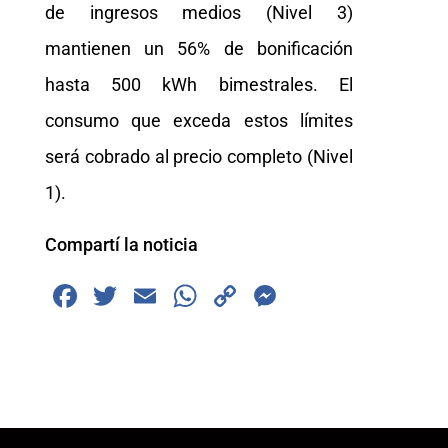
de ingresos medios (Nivel 3)
mantienen un 56% de bonificación
hasta 500 kWh bimestrales. El
consumo que exceda estos límites
será cobrado al precio completo (Nivel
1).
Compartí la noticia
F
T
E
W
C
M
a
wi
m
h
o
e
c
tt
ai
at
p
ss
e
er
l
s
y
e
b
A
Li
n