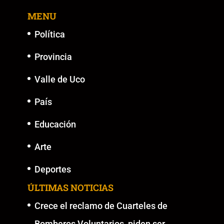
o
p
n
g
MENU
o
p
k
er
k
Política
Provincia
Valle de Uco
País
Educación
Arte
Deportes
ÚLTIMAS NOTICIAS
Crece el reclamo de Cuarteles de
Bomberos Voluntarios, piden ser