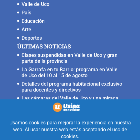
Valle de Uco
País
Educación
Arte
Deportes
ÚLTIMAS NOTICIAS
Clases suspendidas en Valle de Uco y gran
parte de la provincia
La Garrafa en tu Barrio: programa en Valle
de Uco del 10 al 15 de agosto
Detalles del programa habitacional exclusivo
para docentes y directivos
Las cámaras del Valle de Uco y una mirada
crítica sobre la crisis con Brasil
Irrigación prorrogó la restricción para
nuevas perforaciones en el río Mendoza
Realizado con la mirada equidistante de
alguien a quién solo le interesa
informar que ocurre en Valle de Uco.