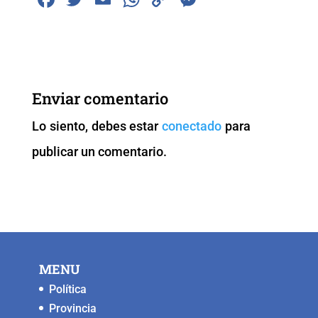
a
wi
m
h
o
e
c
tt
ai
at
p
ss
e
er
l
s
y
e
b
A
Li
n
Enviar comentario
o
p
n
g
Lo siento, debes estar
conectado
para
o
p
k
er
publicar un comentario.
k
MENU
Política
Provincia