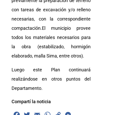
previamente la preparación de terreno
con tareas de excavación y/o relleno
necesarias, con la correspondiente
compactación.El municipio provee
todos los materiales necesarios para
la obra (estabilizado, hormigón
elaborado, malla Sima, entre otros).
Luego este Plan continuará
realizándose en otros puntos del
Departamento.
Compartí la noticia
F
T
E
W
C
M