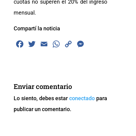
cuotas no superen el 20% del ingreso
mensual.
Compartí la noticia
F
T
E
W
C
M
a
wi
m
h
o
e
c
tt
ai
at
p
ss
e
er
l
s
y
e
b
A
Li
n
Enviar comentario
o
p
n
g
Lo siento, debes estar
conectado
para
o
p
k
er
publicar un comentario.
k