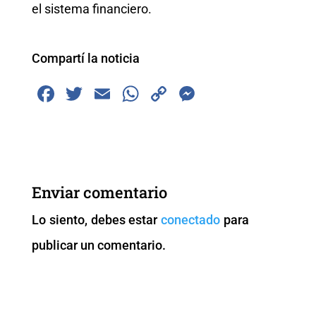
el sistema financiero.
Compartí la noticia
F
T
E
W
C
M
a
wi
m
h
o
e
c
tt
ai
at
p
ss
e
er
l
s
y
e
b
A
Li
n
Enviar comentario
o
p
n
g
Lo siento, debes estar
conectado
para
o
p
k
er
publicar un comentario.
k