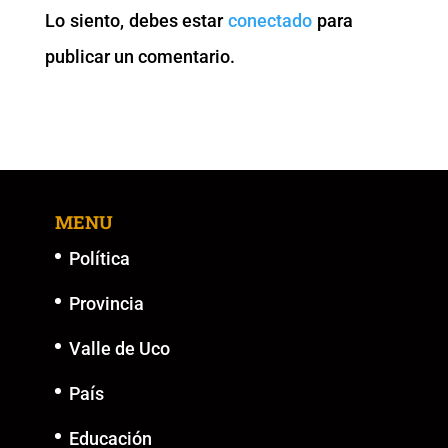
o
p
n
g
Lo siento, debes estar
conectado
para
o
p
k
er
publicar un comentario.
k
MENU
Política
Provincia
Valle de Uco
País
Educación