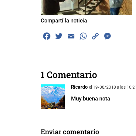
Compartí la noticia
F
T
E
W
C
M
a
wi
m
h
o
e
c
tt
ai
at
p
ss
e
er
l
s
y
e
1 Comentario
b
A
Li
n
o
p
n
g
Ricardo
el 19/08/2018 a las 10:2
o
p
k
er
Muy buena nota
k
Enviar comentario