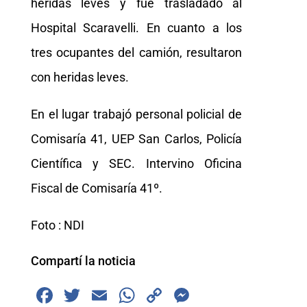
heridas leves y fue trasladado al
Hospital Scaravelli. En cuanto a los
tres ocupantes del camión, resultaron
con heridas leves.
En el lugar trabajó personal policial de
Comisaría 41, UEP San Carlos, Policía
Científica y SEC. Intervino Oficina
Fiscal de Comisaría 41º.
Foto : NDI
Compartí la noticia
F
T
E
W
C
M