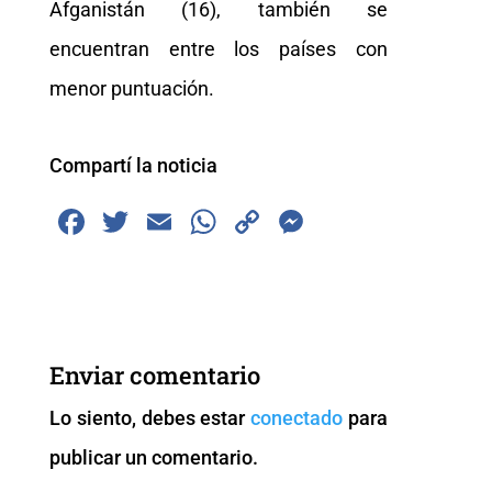
Afganistán (16), también se
encuentran entre los países con
menor puntuación.
Compartí la noticia
F
T
E
W
C
M
a
wi
m
h
o
e
c
tt
ai
at
p
ss
e
er
l
s
y
e
b
A
Li
n
Enviar comentario
o
p
n
g
Lo siento, debes estar
conectado
para
o
p
k
er
publicar un comentario.
k