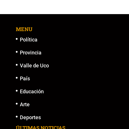
e
er
l
s
y
e
b
A
Li
n
o
p
n
g
MENU
o
p
k
er
k
Política
Provincia
Valle de Uco
País
Educación
Arte
Deportes
ÚLTIMAS NOTICIAS