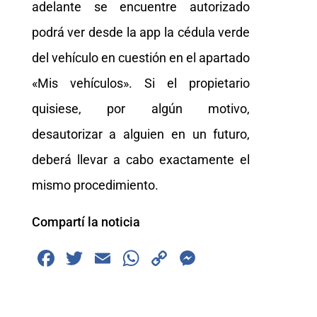
adelante se encuentre autorizado
podrá ver desde la app la cédula verde
del vehículo en cuestión en el apartado
«Mis vehículos». Si el propietario
quisiese, por algún motivo,
desautorizar a alguien en un futuro,
deberá llevar a cabo exactamente el
mismo procedimiento.
Compartí la noticia
F
T
E
W
C
M
a
wi
m
h
o
e
c
tt
ai
at
p
ss