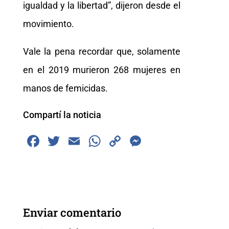
igualdad y la libertad”, dijeron desde el
movimiento.
Vale la pena recordar que, solamente
en el 2019 murieron 268 mujeres en
manos de femicidas.
Compartí la noticia
F
T
E
W
C
M
a
wi
m
h
o
e
c
tt
ai
at
p
ss
e
er
l
s
y
e
b
A
Li
n
Enviar comentario
o
p
n
g