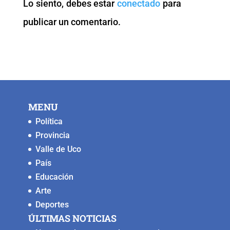
Lo siento, debes estar
conectado
para
o
p
k
er
publicar un comentario.
k
MENU
Política
Provincia
Valle de Uco
País
Educación
Arte
Deportes
ÚLTIMAS NOTICIAS