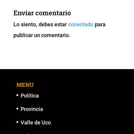
b
A
Li
n
Enviar comentario
o
p
n
g
Lo siento, debes estar
conectado
para
o
p
k
er
publicar un comentario.
k
MENU
Política
Provincia
Valle de Uco