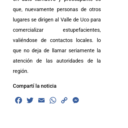
que, nuevamente personas de otros
lugares se dirigen al Valle de Uco para
comercializar estupefacientes,
valiéndose de contactos locales. lo
que no deja de llamar seriamente la
atención de las autoridades de la
región.
Compartí la noticia
F
T
E
W
C
M
a
wi
m
h
o
e
c
tt
ai
at
p
ss
e
er
l
s
y
e