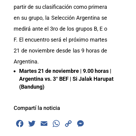
partir de su clasificación como primera
en su grupo, la Selección Argentina se
medirá ante el 3ro de los grupos B, E o
F. El encuentro será el próximo martes
21 de noviembre desde las 9 horas de
Argentina.
Martes 21 de noviembre | 9.00 horas |
Argentina vs. 3° BEF | Si Jalak Harupat
(Bandung)
Compartí la noticia
F
T
E
W
C
M
a
wi
m
h
o
e