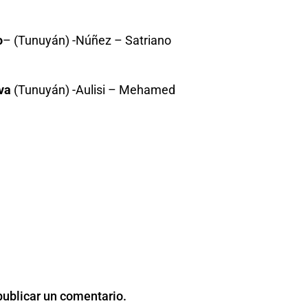
o
– (Tunuyán) -Núñez – Satriano
r
va
(Tunuyán) -Aulisi – Mehamed
publicar un comentario.