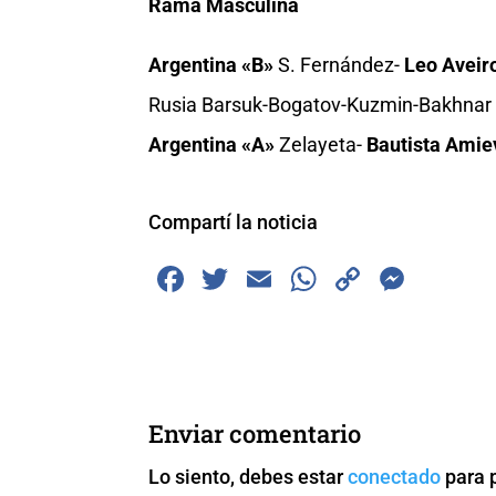
Rama Masculina
Argentina «B»
S. Fernández-
Leo Aveir
Rusia Barsuk-Bogatov-Kuzmin-Bakhna
Argentina «A»
Zelayeta-
Bautista Amie
Compartí la noticia
F
T
E
W
C
M
a
wi
m
h
o
e
c
tt
ai
at
p
ss
e
er
l
s
y
e
b
A
Li
n
Enviar comentario
o
p
n
g
Lo siento, debes estar
conectado
para 
o
p
k
er