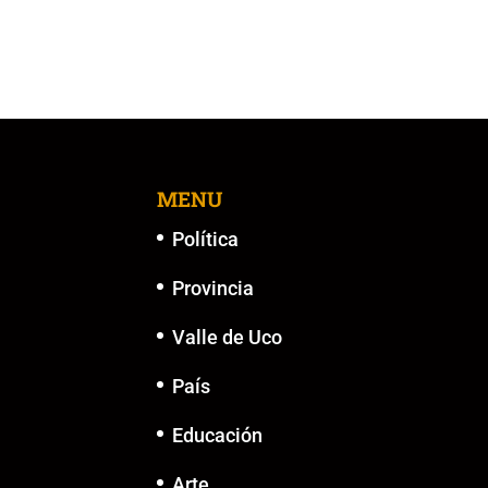
k
MENU
Política
Provincia
Valle de Uco
País
Educación
Arte