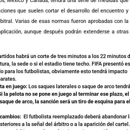
s, México y Canadá, tendrá una serie de medidas que
ciones que suelen cortar el desarrollo del encuentro y
arbitral. Varias de esas normas fueron aprobadas con la
licación, aunque después podrán extenderse a otras
artidos habrá un corte de tres minutos a los 22 minutos 
ura, la sede o si el estadio tiene techo. FIFA presentó e
 para los futbolistas, obviamente esto tendrá impacto
parates.
ta en juego:
Los saques laterales o saque de arco tendr
Si la pelota no se pone en juego al terminar ese plazo, el
 saque de arco, la sanción será un tiro de esquina para e
 cambios:
El futbolista reemplazado deberá abandonar l
riores a la señal del árbitro o a la aparición del cartel.