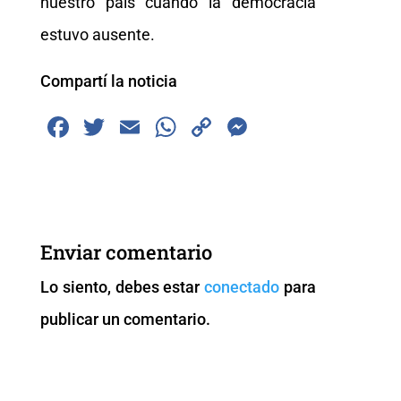
nuestro país cuándo la democracia
estuvo ausente.
Compartí la noticia
F
T
E
W
C
M
a
wi
m
h
o
e
c
tt
ai
at
p
ss
e
er
l
s
y
e
b
A
Li
n
Enviar comentario
o
p
n
g
Lo siento, debes estar
conectado
para
o
p
k
er
publicar un comentario.
k