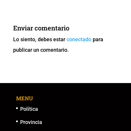
c
tt
ai
at
p
ss
e
er
l
s
y
e
b
A
Li
n
Enviar comentario
o
p
n
g
Lo siento, debes estar
conectado
para
o
p
k
er
publicar un comentario.
k
MENU
Política
Provincia