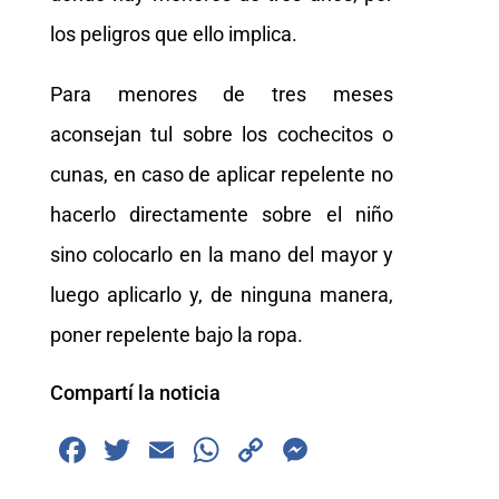
los peligros que ello implica.
Para menores de tres meses
aconsejan tul sobre los cochecitos o
cunas, en caso de aplicar repelente no
hacerlo directamente sobre el niño
sino colocarlo en la mano del mayor y
luego aplicarlo y, de ninguna manera,
poner repelente bajo la ropa.
Compartí la noticia
F
T
E
W
C
M
a
wi
m
h
o
e