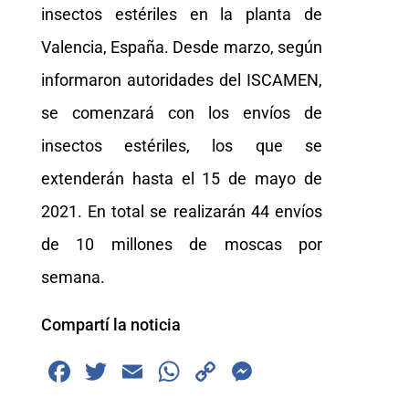
insectos estériles en la planta de
Valencia, España. Desde marzo, según
informaron autoridades del ISCAMEN,
se comenzará con los envíos de
insectos estériles, los que se
extenderán hasta el 15 de mayo de
2021. En total se realizarán 44 envíos
de 10 millones de moscas por
semana.
Compartí la noticia
F
T
E
W
C
M
a
wi
m
h
o
e