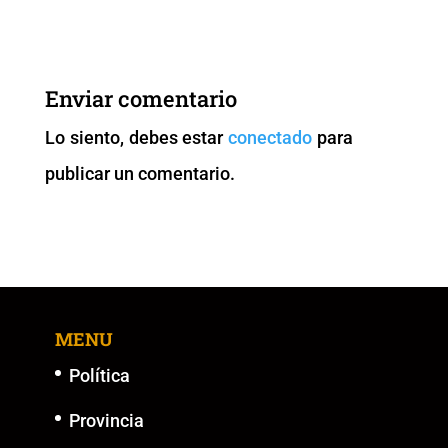
c
tt
ai
at
p
ss
e
er
l
s
y
e
b
A
Li
n
Enviar comentario
o
p
n
g
Lo siento, debes estar
conectado
para
o
p
k
er
publicar un comentario.
k
MENU
Política
Provincia