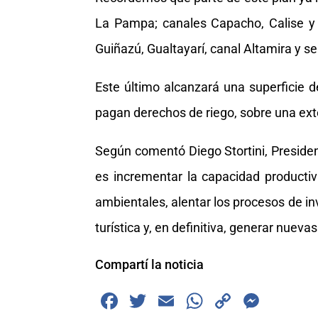
La Pampa; canales Capacho, Calise y 
Guiñazú, Gualtayarí, canal Altamira y
Este último alcanzará una superficie
pagan derechos de riego, sobre una ext
Según comentó Diego Stortini, Presid
es incrementar la capacidad productiv
ambientales, alentar los procesos de in
turística y, en definitiva, generar nuev
Compartí la noticia
F
T
E
W
C
M