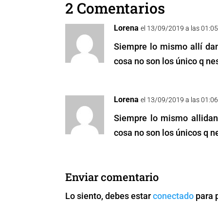
2 Comentarios
b
A
Li
n
o
p
n
g
Lorena
el 13/09/2019 a las 01:0
o
p
k
er
Siempre lo mismo allí da
k
cosa no son los único q ne
Lorena
el 13/09/2019 a las 01:0
Siempre lo mismo allidan
cosa no son los únicos q n
Enviar comentario
Lo siento, debes estar
conectado
para 