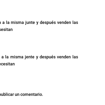
5
n a la misma junte y después venden las
sesitan
6
 a la misma jente y después venden las
ecesitan
publicar un comentario.