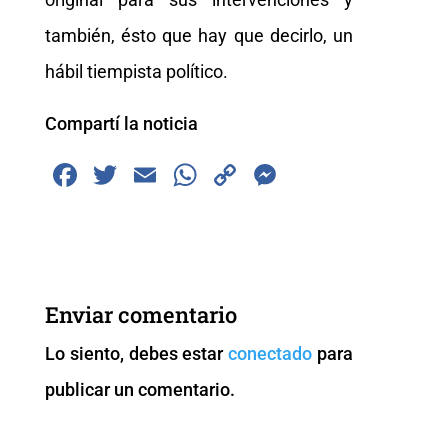
también, ésto que hay que decirlo, un
hábil tiempista político.
Compartí la noticia
F
T
E
W
C
M
a
wi
m
h
o
e
c
tt
ai
at
p
ss
e
er
l
s
y
e
b
A
Li
n
Enviar comentario
o
p
n
g
Lo siento, debes estar
conectado
para
o
p
k
er
publicar un comentario.
k