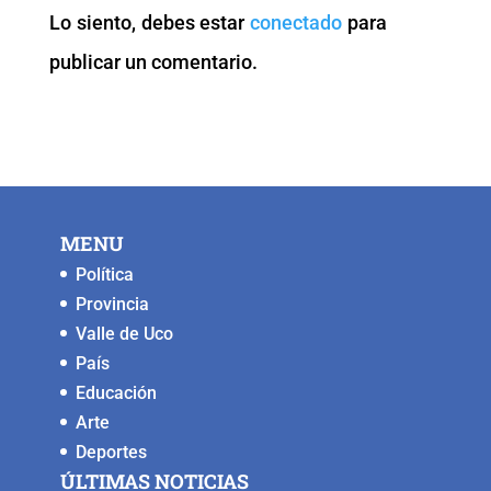
o
p
n
g
Lo siento, debes estar
conectado
para
o
p
k
er
publicar un comentario.
k
MENU
Política
Provincia
Valle de Uco
País
Educación
Arte
Deportes
ÚLTIMAS NOTICIAS