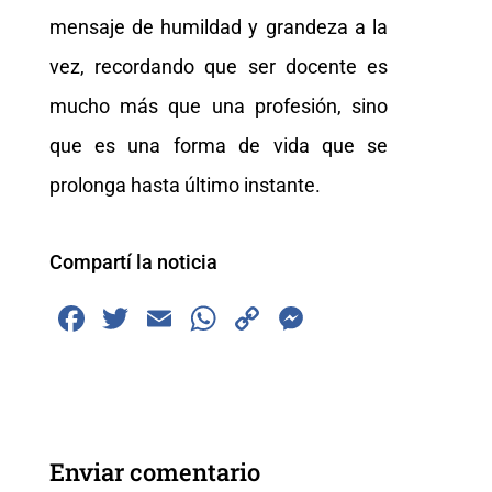
mensaje de humildad y grandeza a la
vez, recordando que ser docente es
mucho más que una profesión, sino
que es una forma de vida que se
prolonga hasta último instante.
Compartí la noticia
F
T
E
W
C
M
a
wi
m
h
o
e
c
tt
ai
at
p
ss
e
er
l
s
y
e
b
A
Li
n
Enviar comentario