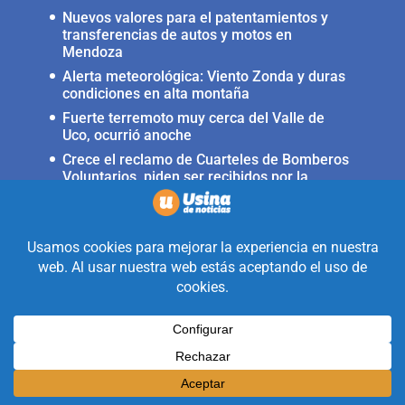
Nuevos valores para el patentamientos y
transferencias de autos y motos en
Mendoza
Alerta meteorológica: Viento Zonda y duras
condiciones en alta montaña
Fuerte terremoto muy cerca del Valle de
Uco, ocurrió anoche
Crece el reclamo de Cuarteles de Bomberos
Voluntarios, piden ser recibidos por la
ministra Rus
Llega a San Carlos la Copa Internacional
«Pasión sin fronteras»
Realizado con la mirada equidistante de
alguien a quién solo le interesa
informar que ocurre en Valle de Uco.
Diseñado y Desarrollado por
Legion Design