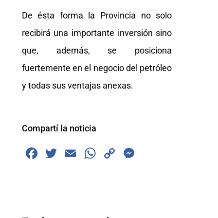
De ésta forma la Provincia no solo
recibirá una importante inversión sino
que, además, se posiciona
fuertemente en el negocio del petróleo
y todas sus ventajas anexas.
Compartí la noticia
F
T
E
W
C
M
a
wi
m
h
o
e
c
tt
ai
at
p
ss
e
er
l
s
y
e
b
A
Li
n