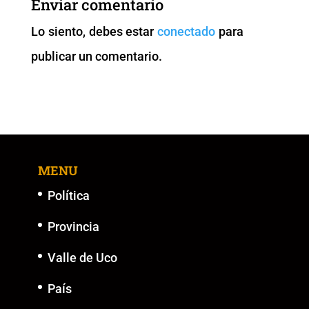
Enviar comentario
o
p
n
g
Lo siento, debes estar
conectado
para
o
p
k
er
publicar un comentario.
k
MENU
Política
Provincia
Valle de Uco
País