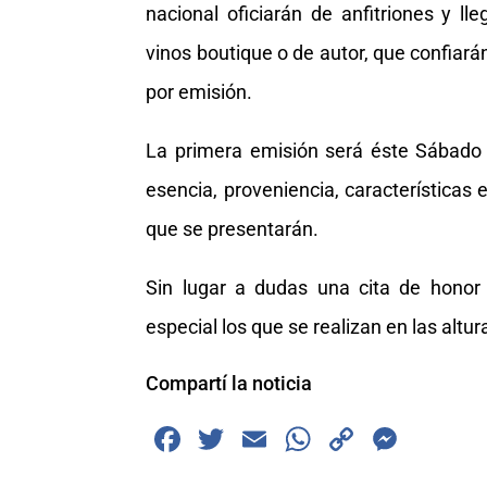
nacional oficiarán de anfitriones y ll
vinos boutique o de autor, que confiarán
por emisión.
La primera emisión será éste Sábado a 
esencia, proveniencia, características e
que se presentarán.
Sin lugar a dudas una cita de honor 
especial los que se realizan en las altu
Compartí la noticia
F
T
E
W
C
M
a
wi
m
h
o
e