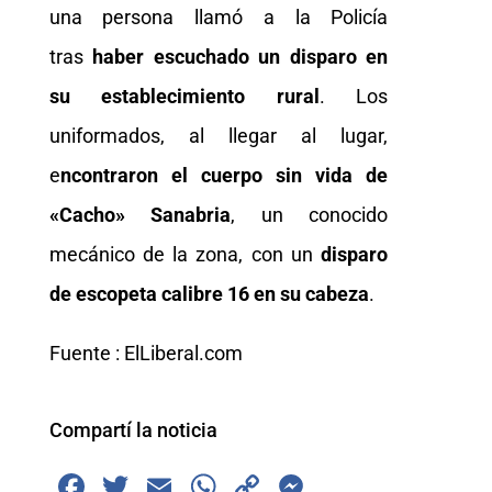
una persona llamó a la Policía
tras
haber escuchado un disparo en
su establecimiento rural
. Los
uniformados, al llegar al lugar,
e
ncontraron el cuerpo sin vida de
«Cacho» Sanabria
, un conocido
mecánico de la zona, con un
disparo
de escopeta calibre 16 en su cabeza
.
Fuente : ElLiberal.com
Compartí la noticia
F
T
E
W
C
M