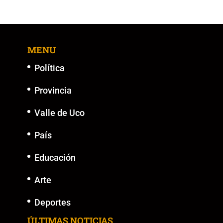
e
er
l
s
y
e
b
A
Li
n
o
p
n
g
MENU
o
p
k
er
k
Política
Provincia
Valle de Uco
País
Educación
Arte
Deportes
ÚLTIMAS NOTICIAS