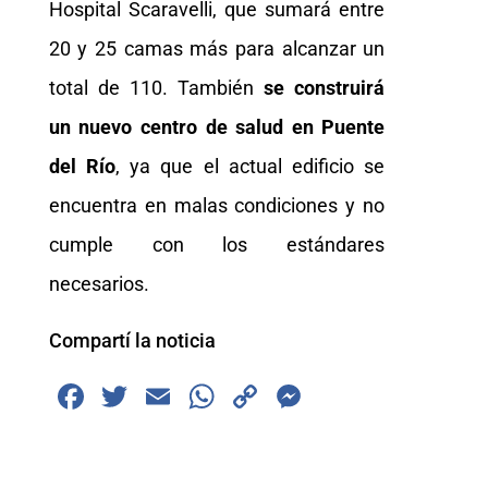
Hospital Scaravelli, que sumará entre
20 y 25 camas más para alcanzar un
total de 110. También
se construirá
un
nuevo centro de salud en Puente
del Río
, ya que el actual edificio se
encuentra en malas condiciones y no
cumple con los estándares
necesarios.
Compartí la noticia
F
T
E
W
C
M
a
wi
m
h
o
e
c
tt
ai
at
p
ss