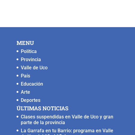
c
tt
ai
at
p
ss
e
er
l
s
y
e
b
A
Li
n
o
p
n
g
MENU
o
p
k
er
Política
k
Provincia
Valle de Uco
País
Educación
Arte
Deportes
ÚLTIMAS NOTICIAS
Clases suspendidas en Valle de Uco y gran
parte de la provincia
La Garrafa en tu Barrio: programa en Valle