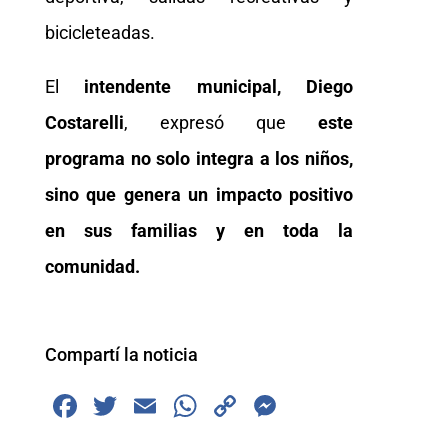
bicicleteadas.
El
intendente municipal, Diego
Costarelli
, expresó que
este
programa no solo integra a los niños,
sino que genera un impacto positivo
en sus familias y en toda la
comunidad.
Compartí la noticia
F
T
E
W
C
M
a
wi
m
h
o
e