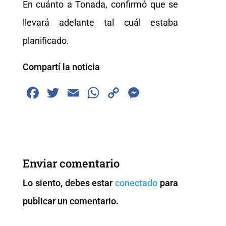
En cuánto a Tonada, confirmó que se
llevará adelante tal cuál estaba
planificado.
Compartí la noticia
F
T
E
W
C
M
a
wi
m
h
o
e
c
tt
ai
at
p
ss
e
er
l
s
y
e
b
A
Li
n
Enviar comentario
o
p
n
g
Lo siento, debes estar
conectado
para
o
p
k
er
publicar un comentario.
k