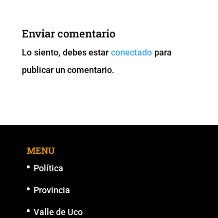
e
er
l
s
y
e
b
A
Li
n
Enviar comentario
o
p
n
g
Lo siento, debes estar
conectado
para
o
p
k
er
publicar un comentario.
k
MENU
Política
Provincia
Valle de Uco